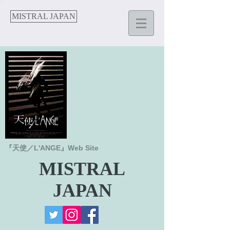
MISTRAL JAPAN
​『天使／L'ANGE』Web Site
MISTRAL
JAPAN