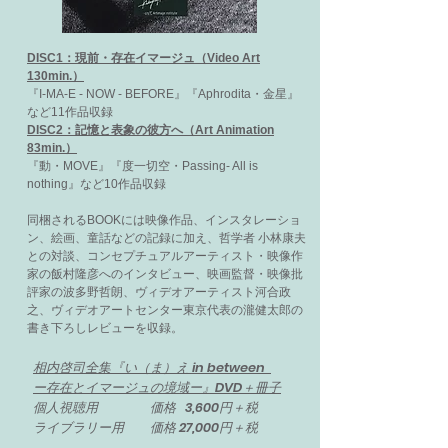
DISC1：現前・存在イマージュ（Video Art
130min.）
『I-MA-E - NOW - BEFORE』『Aphrodita・金星』
など11作品収録
DISC2：記憶と表象の彼方へ（Art Animation
83min.）
『動・MOVE』『度一切空・Passing- All is
nothing』など10作品収録
同梱されるBOOKには映像作品、インスタレーショ
ン、絵画、童話などの記録に加え、哲学者 小林康夫
との対談、コンセプチュアルアーティスト・映像作
家の飯村隆彦へのインタビュー、映画監督・映像批
評家の波多野哲朗、ヴィデオアーティスト河合政
之、ヴィデオアートセンター東京代表の瀧健太郎の
書き下ろしレビューを収録。
相内啓司全集『い（ま）え in between
ー存在とイマージュの境域ー』DVD＋冊子
個人視聴用 価格 3,600円＋税
ライブラリー用 価格 27,000円＋税