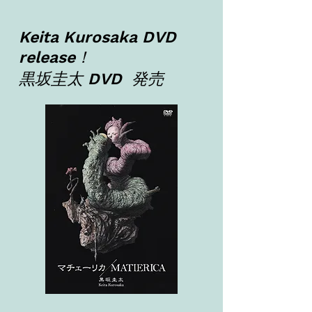
Keita Kurosaka DVD
release！
黒坂圭太 DVD 発売