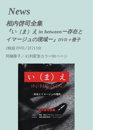
News
相内啓司全集
『い（ま）え in betweenー存在と
イマージュの境域ー』
DVD＋冊子
2枚組 DVD／計213分
同梱冊子／A5判変形カラー80ページ